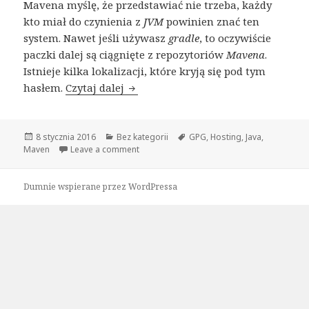
Mavena myślę, że przedstawiać nie trzeba, każdy
kto miał do czynienia z
JVM
powinien znać ten
system. Nawet jeśli używasz
gradle
, to oczywiście
paczki dalej są ciągnięte z repozytoriów
Mavena
.
Istnieje kilka lokalizacji, które kryją się pod tym
hasłem.
Czytaj dalej
Zdalne repozytorium Maven + Podp
Opublikowano
8 stycznia 2016
Kategorie
Bez kategorii
Tagi
GPG
,
Hosting
,
Java
,
Maven
Leave a comment
Dumnie wspierane przez WordPressa